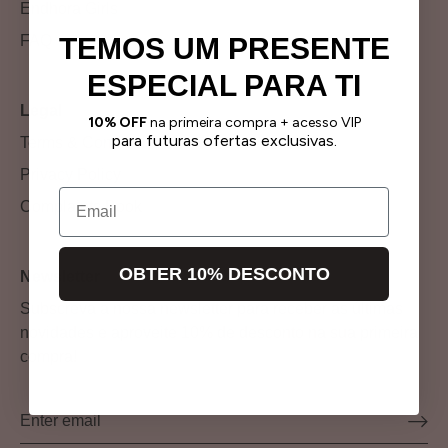
Endhora Girls
TEMOS UM PRESENTE
FAQ
ESPECIAL PARA TI
Legal
10% OFF
na primeira compra + acesso VIP
para futuras ofertas exclusivas.
Terms & Conditions
Privacy Policy
Email
Complaints Book
OBTER 10% DESCONTO
Newsletter
Subscreva a nossa newsletter para receber as últimas
novidades e aproveite 10% de desconto na sua primeira
compra!